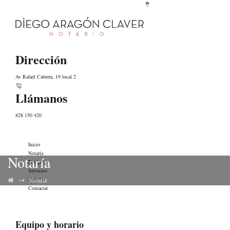
Dirección
Av Rafael Cabrera, 19 local 2
Llámanos
828 150 420
Inicio
Notaría
Notaría
Equipo
Servicios
→
Noticias
Notaría
Contactar
Equipo y horario