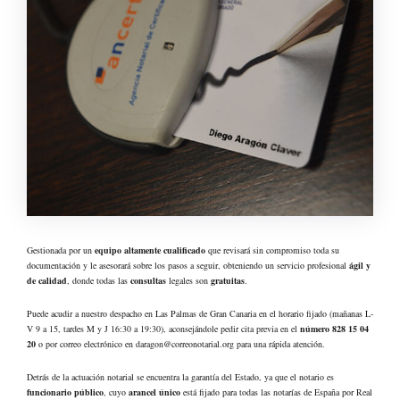
Gestionada por un
equipo altamente cualificado
que revisará sin compromiso toda su
documentación y le asesorará sobre los pasos a seguir, obteniendo un servicio profesional
ágil y
de calidad
, donde todas las
consultas
legales son
gratuitas
.
Puede acudir a nuestro despacho en Las Palmas de Gran Canaria en el horario fijado (mañanas L-
V 9 a 15, tardes M y J 16:30 a 19:30), aconsejándole pedir cita previa en el
número 828 15 04
20
o por correo electrónico en daragon@correonotarial.org para una rápida atención.
Detrás de la actuación notarial se encuentra la garantía del Estado, ya que el notario es
funcionario público
, cuyo
arancel único
está fijado para todas las notarías de España por Real