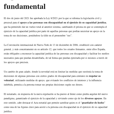
fundamental
El dos de junio del 2021 fue aprobada la Ley 8/2021 por la que se reforma la legislación civil y
procesal para el
apoyo a las personas con discapacidad en el ejercicio de su capacidad jurídica
,
que ha permitido dar un vuelco total al anterior sistema, cambiando el prisma en que se contempla el
ejercicio de la capacidad jurídica por parte de aquellas personas que podían necesitar un apoyo en la
toma de sus decisiones, poniéndose la tilde en el pronombre “sus”.
La Convención internacional de Nueva York de 13 de diciembre de 2006, estableció con carácter
general, y más concretamente en su artículo 12, que todos los estados firmantes, entre ellos España,
están obligados a reconocer la capacidad jurídica de las personas con discapacidad y facilitar los medios
necesarios para que puedan desarrollarla, de tal forma que puedan ejercitarla por si mismos a través de
los apoyos que precisen.
Un cambio de gran calado, donde la novedad está en limitar las medidas que sustituía la toma de
decisiones de algunas personas con ciertos grados de discapacidad para centrarse en
respetar su
voluntad
, utilizando medidas de apoyo, que evitando los conflictos de intereses y la influencia
indebida, permita a la persona tomar sus propias decisiones según sus deseos.
El notariado, en respuesta de la nueva regulación se ha puesto al frente como piedra angular del nuevo
paradigma, garantizado el ejercicio de la capacidad y sirviendo como eje de los
diversos apoyos
. En
este sentido, cabe destacar el Acta notarial que permite acreditar quien es el “
guardador de hecho
”
como una de las figuras clave para asistir a la persona con discapacidad en el ejercicio de su capacidad
jurídica.