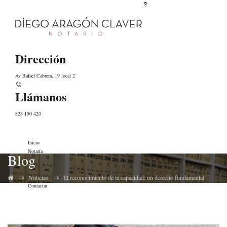
Dirección
Av Rafael Cabrera, 19 local 2
Llámanos
828 150 420
Inicio
Notaría
Blog
Equipo
Servicios
→
→
Noticias
Noticias
El reconocimiento de la capacidad: un derecho fundamental
Contactar