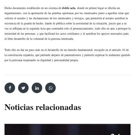
Dicho documento establecido en un sistema de
doble acta
, donde en primer lugar se efectúa un
requerimiento, con la aportación de las pruebas oportunas por los interesados junto a aquellas otras que
solicite el notario y las declaraciones de los interesados y testigos, que permitirá al notario acreditar la
existencia de la guarda de hecho, dando fe pública sobre la notoriedad de la situación, juicio que a su
vez se reflejara en la segunda Acta que contendrá solo el pronunciamiento, todo ello en aras a proteger la
intimidad de las personas, y que facilitará los actos cotidianos y el acreditar los apoyos necesarios para
el libre desarrollo de la voluntad de la persona interesada.
Todo ello en dar un paso más en el desarrollo de un derecho fundamental, recogido en el artículo 10 de
la constitución española, que pretende alejarse de paternalismos y permitir expresar lo realmente querido
por la personar respetando su dignidad y personalidad propia.
Noticias relacionadas