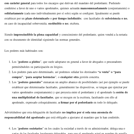
con carácter general
para todos los encargos que derivan del mandato del poderdante. Pudiendo
conferirse a favor de uno o varios apoderados, quienes actuarán
mancomunadamente
(conjuntamente) o
solidariamente
(cada uno individualmente por sí solo) según se configure. Igualmente se puede
establecer por un
plazo determinado
o
por tiempo indefinido
; con facultades de
subsistencia o no
,
en caso de incapacidad sobrevenida;
sustituible o no
; etcétera.
Siendo
imprescindible la plena capacidad
y conocimiento del poderdante, quien vendrá a la notaria
con su documento de identidad siguiendo las normas generales.
Los poderes más habituales son:
Los “
poderes a pleitos
”, que suele adoptarse en general a favor de abogados o procuradores
permitiéndoles su participación en litigios.
Los poderes para acto determinado, así podemos señalar los destinados
“a venta” o “para
compra”
, “
para aceptar herencias
”, o
cualquier otra
gestión concreta.
Los “
poderes generales”
enmarcan un amplio abanico de posibilidades (así por ejemplo se puede
establecer que determinadas facultades, generalmente las dispositivas, se tengan que ejercitar por
varios apoderados conjuntamente) y que proyecta entre el poderdante y el apoderado la
cesión de
una multiplicidad de facultades
, que se recogen en la escritura, facultando con ello al
apoderado, expresado coloquialmente,
a firmar por el poderdante
en todo lo delegado.
Advirtiéndose que esta delegación de facultades
no implica por si sola una ausencia de
responsabilidad del apoderado
que está obligado a ajustarse al mandato que le han conferido.
Los “
poderes societarios
” en los cuales la sociedad a través de su administrador, delega una o
varias de las facultades legalmente delegables, para que el apoderado actué en nombre de aquella.