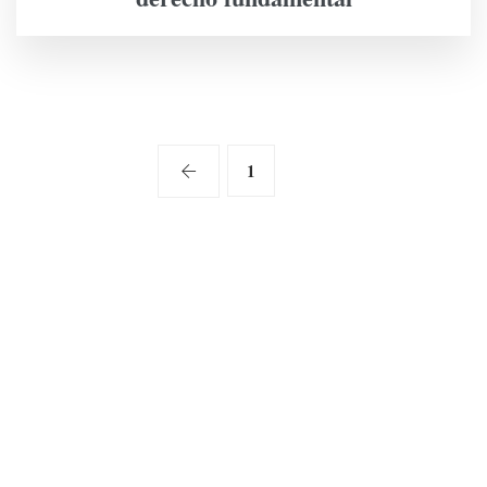
1
2
Av Rafael Cabrera, 19 local 2,
Las Palmas de Gran Canaria
info@notariadiegoaragon.com
828 150 420