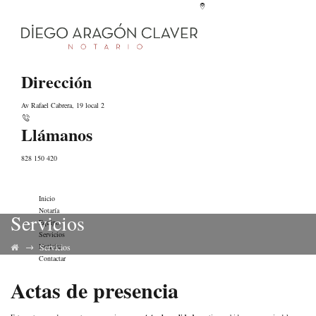
Dirección
Av Rafael Cabrera, 19 local 2
Llámanos
828 150 420
Inicio
Notaría
Servicios
Equipo
Servicios
→
Noticias
Servicios
Contactar
Actas de presencia