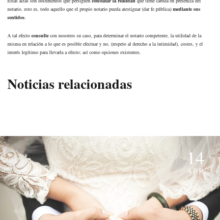
Estas actas son documentos que persiguen
constatar la realidad
que tiene cabida en presencia del
notario, esto es, todo aquello que el propio notario pueda atestiguar (dar fe pública)
mediante sus
sentidos
.
A tal efecto
consulte
con nosotros su caso, para determinar el notario competente, la utilidad de la
misma en relación a lo que es posible efectuar y no, (respeto al derecho a la intimidad), costes, y el
interés legítimo para llevarla a efecto; así como opciones existentes.
Noticias relacionadas
14
ABR