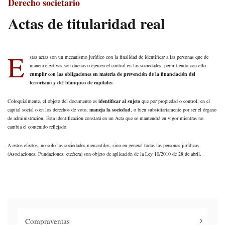
Derecho societario
Actas de titularidad real
E
stas actas son un mecanismo jurídico con la finalidad de identificar a las personas que de
manera efectivas son dueñas o ejercen el control en las sociedades, permitiendo con ello
cumplir con las obligaciones
en materia de prevención de la financiación del
terrorismo y del blanqueo de capitales
.
Coloquialmente, el objeto del documento es
identificar al sujeto
que por propiedad o control, en el
capital social o en los derechos de voto,
maneja la sociedad
, o bien subsidiariamente por ser el órgano
de administración. Esta identificación constará en un Acta que se mantendrá en vigor mientras no
cambia el contenido reflejado.
A estos efectos, no solo las sociedades mercantiles, sino en general todas las personas jurídicas
(Asociaciones, Fundaciones, etcétera) son objeto de aplicación de la Ley 10/2010 de 28 de abril.
Compraventas